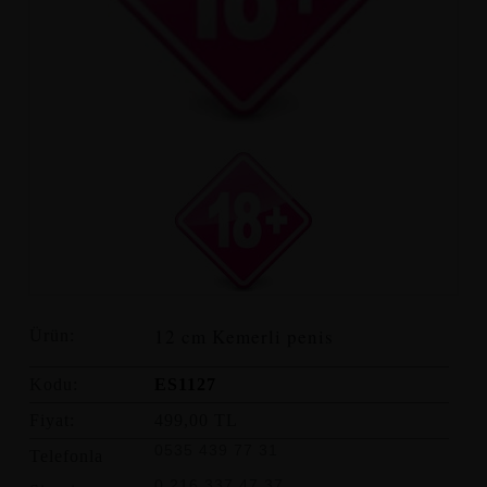
12 cm Kemerli penis
Ürün:
Kodu:
ES1127
Fiyat:
499,00 TL
0535 439 77 31
Telefonla
0 216 337 47 37