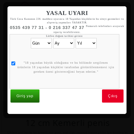
YASAL UYARI
Whatsapp Sipariş
Türk Ceza Kanunun 226. maddesi uyarınca 18 Yaşından küçüklerin bu siteyi gezmeleri ve
alışveriş yapmaları YASAKTIR.
05354397731
Numaralı telefonları arayarak
0535 439 77 31 - 0 216 337 47 37
sipariş verebilirsiniz.
Lütfen doğum tarihini giriniz
Motor Kurye
"18 yaşından büyük olduğumu ve bu bölümde sergilenen
İstanbul içi 2 saat içinde teslimat
ürünlerin 18 yaşından küçükler tarafından görüntülenmemesi için
gereken özeni göstereceğimi beyan ederim."
Giriş yap
Çıkış
Özellikler
Yorumlar
Benzer Ürünler
Kargo & Teslimat
12 cm Kemerli penis
Çiftlere özel harika bir kemerli ince penis. anal ilişki yaşamak isteyen çiftler için üretilmiş bu