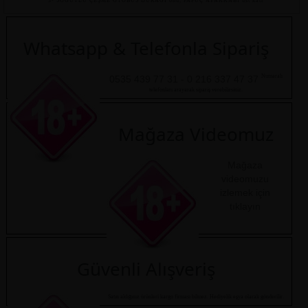
3- SÖĞÜTLÜ ÇEŞME OTOBÜS DURAĞI önü, PAPUÇ AYAKKABI üst katı
Whatsapp & Telefonla Sipariş
Numaralı
0535 439 77 31 - 0 216 337 47 37
telefonları arayarak sipariş verebilirsiniz.
Mağaza Videomuz
Mağaza
videomuzu
izlemek için
tıklayın
Güvenli Alışveriş
Satın aldığınız ürünleri kargo firması bilmez. Hediyelik eşya olarak gönderilir.