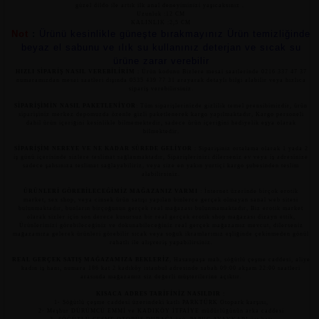
güzel dildo ile artık ilk anal deneyiminizi yaşıcaksınız .
Uzunluk :12 CM
KALINLIK :2,5 CM
Not
:
Ürünü kesinlikle güneşte bırakmayınız Ürün temizliğinde
beyaz el sabunu ve ılık su kullanınız deterjan ve sıcak su
ürüne zarar verebilir
HIZLI SİPARİŞ NASIL VEREBİLİRİM
: Ürün kodunu Bizlere mesai saatlerinde 0216 337 47 37
numaramızdan mesai saatleri dışında 0535 439 77 31 arayarak detaylı bilgi alabilir veya hızlıca
sipariş verebilirsiniz.
SİPARİŞİMİN NASIL PAKETLENİYOR
: Tüm siparişlerinizde gizlilik temel prensibimizdir, ürün
siparişiniz merkez depomuzda özenle gizli paketlenerek kargo yapılmaktadır, Kargo personeli
dahil ürün içeriğini kesinlikle bilmemektedir, sadece ürün içeriğini hediyelik eşya olarak
bilmektedir.
SİPARİŞİM NEREYE VE NE KADAR SÜREDE GELİYOR
: Siparişiniz ortalama olarak 1 yada 2
iş günü içerisinde sizlere teslimat sağlanmaktadır, Siparişlerinizi dilerseniz ev veya iş adresinize
sadece şahsınıza teslimat sağlayabiliriz, veya size en yakın yurtiçi kargo şubesinden teslim
alabilirsiniz.
ÜRÜNLERİ GÖREBİLECEĞİMİZ MAĞAZANIZ VARMI
: İnternet üzerinde birçok erotik
market, sex shop, veya cinsek ürün satışı yapılan binlerce gerçek olmayan sanal web sitesi
bulunmaktadır, bunların birçoğunun gerçek real mağazası bulunmamaktadır, Biz erotik market
olarak sizler için son derece kusursuz bir real gerçek erotik shop mağazası dizayn ettik,
Ürünlerimizi görebileceğiniz ve dokunabileceğiniz real gerçek mağazamız mevcut, dilerseniz
mağazamıza gelerek ürünleri görebilir sıcak veya soğuk ikramlarımız eşliğinde çekinmeden gönül
rahatlı ile alışveriş yapabilirsiniz.
REAL GERÇEK SATIŞ MAĞAZAMIZA BEKLERİZ
, Hasanpaşa mah, söğütlü çeşme caddesi, aliye
kadın iş hanı, numara 186 kat 2 kadıköy istanbul adresinde sabah 09:00 akşam 22:00 saatleri
arasında mağazamız siz değerli müşterilerine açıktır.
KISACA ADRES TARİFİNİZ NASILDIR :
1- Söğütlü çeşme caddesi üzerindeki katlı PARKTÜRK Otopark karşısı,
2- Meşhur DÜRÜMCÜ EMMİ ve KADIKÖY İTFAİYE müdürlüğünün arka caddesi