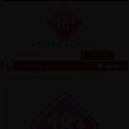
0535 439 77 31 - 0 216 337 47 37
Sitede Ara
Anasayfa
>
> 12 cm Kemerli penis
Anasayfa
ANAL ZEVK ÜRÜNLERİ