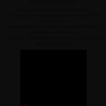
değerli müşterilerine açıktır.
KISACA ADRES TARİFİNİZ NASILDIR :
1- Söğütlü çeşme caddesi üzerindeki katlı PARKTÜRK
Otopark karşısı,
2- Meşhur DÜRÜMCÜ EMMİ ve KADIKÖY İTFAİYE
müdürlüğünün arka caddesi
3- SÖĞÜTLÜ ÇEŞME OTOBÜS DURAĞI önü, PAPUÇ
AYAKKABI üst katı