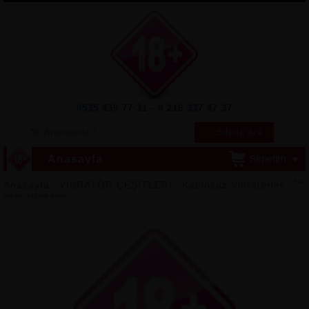
0535 439 77 31 - 0 216 337 47 37
Sitede Ara
Anasayfa
>
>
> Ten
Anasayfa
VİBRATÖR ÇEŞİTLERİ
Kablosuz Vibratörler
dokulu realistik penis