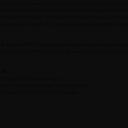
gerçek olmayan sanal web sitesi bulunmaktadır, bunların birço
 erotik market olarak sizler için son derece kusursuz bir real
erimizi görebileceğiniz ve dokunabileceğiniz real gerçek mağa
ünleri görebilir sıcak veya soğuk ikramlarımız eşliğinde çek
ZA BEKLERİZ
, Hasanpaşa mah, söğütlü çeşme caddesi, aliye
adresinde sabah 09:00 akşam 22:00 saatleri arasında mağazamı
IR :
tlı PARKTÜRK Otopark karşısı,
 İTFAİYE müdürlüğünün arka caddesi
önü, PAPUÇ AYAKKABI üst katı