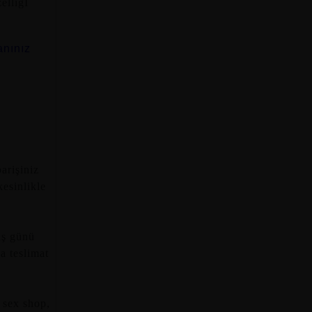
elliğİ
anınız
parişiniz
esinlikle
iş günü
za teslimat
 sex shop,