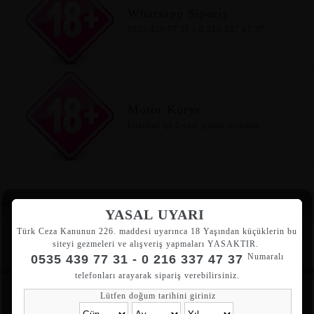
Whatsapp Sipariş
0535 439 77 31 - 0 216 337 47 37
Motor Kurye
İstanbul içi 2 saat içinde teslimat
mlar
Benzer Ürünler
Kargo & Tesl
YASAL UYARI
Türk Ceza Kanunun 226. maddesi uyarınca 18 Yaşından küçüklerin bu
siteyi gezmeleri ve alışveriş yapmaları YASAKTIR.
Numaralı
0535 439 77 31 - 0 216 337 47 37
kuya sahip ve alışkanlıklarınızı bozucak bir dildo . artık si
telefonları arayarak sipariş verebilirsiniz.
....
Lütfen doğum tarihini giriniz