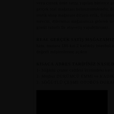
veya cinsek ürün satışı yapılan binlerce 
gerçek real mağazası bulunmamaktadır, Biz
erotik shop mağazası dizayn ettik, Ürünl
mevcut, dilerseniz mağazamıza gelerek ür
gönül rahatlı ile alışveriş yapabilirsiniz.
REAL GERÇEK SATIŞ MAĞAZAMI
hanı, numara 186 kat 2 kadıköy istanbul 
değerli müşterilerine açıktır.
KISACA ADRES TARİFİNİZ NASILD
1- Söğütlü çeşme caddesi üzerindeki ka
2- Meşhur DÜRÜMCÜ EMMİ ve KADIKÖY
3- SÖĞÜTLÜ ÇEŞME OTOBÜS DURAĞI 