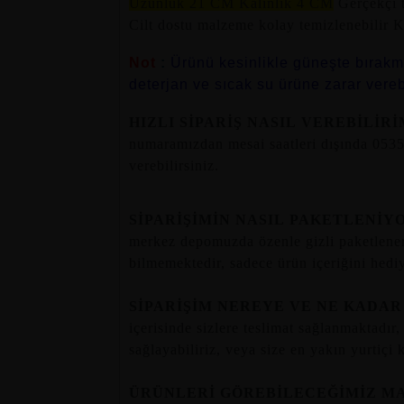
Uzunluk 21 CM Kalınlık 4 CM
Gerçekçi t
Cilt dostu malzeme kolay temizlenebilir K
Not
:
Ürünü kesinlikle güneşte bırakma
deterjan ve sıcak su ürüne zarar vereb
HIZLI SİPARİŞ NASIL VEREBİLİR
numaramızdan mesai saatleri dışında 0535 4
verebilirsiniz.
SİPARİŞİMİN NASIL PAKETLENİY
merkez depomuzda özenle gizli paketlenere
bilmemektedir, sadece ürün içeriğini hediy
SİPARİŞİM NEREYE VE NE KADA
içerisinde sizlere teslimat sağlanmaktadır,
sağlayabiliriz, veya size en yakın yurtiçi 
ÜRÜNLERİ GÖREBİLECEĞİMİZ M