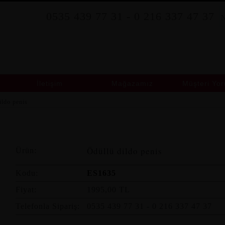
0535 439 77 31 - 0 216 337 47 37
İletişim
Mağazamız
Müşteri Yor
Ödüllü dildo penis
Ödüllü dildo penis
Ürün:
Kodu:
ES1635
Fiyat:
1995,00 TL
Telefonla Sipariş:
0535 439 77 31 - 0 216 337 47 37