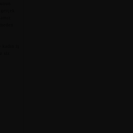
ğunun
 gerçek
zamız
inmeden
 kadın iş
z siz