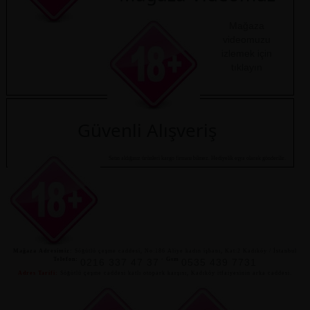
Mağaza
videomuzu
izlemek için
tıklayın
Güvenli Alışveriş
Satın aldığınız ürünleri kargo firması bilmez. Hediyelik eşya olarak gönderilir.
Mağaza Adresimiz:
Söğütlü çeşme caddesi, No:186 Aliye kadın işhanı, Kat:2 Kadıköy / İstanbul
Telefon:
-
Gsm
0216 337 47 37
0535 439 7731
Adres Tarifi:
Söğütlü çeşme caddesi katlı otopark karşısı, Kadıköy itfaiyesinin arka caddesi.