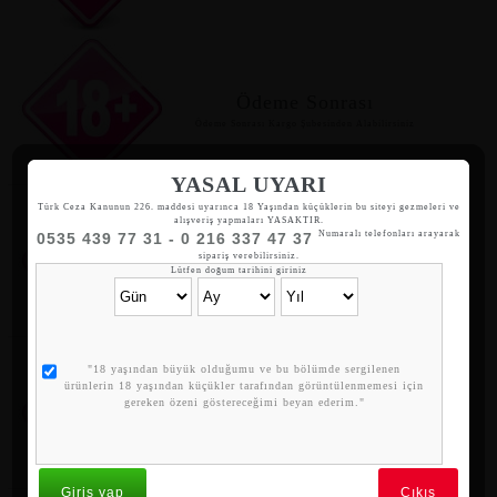
Ödeme Sonrası
Ödeme Sonrası Kargo Şubesinden Alabilirsiniz
YASAL UYARI
Türk Ceza Kanunun 226. maddesi uyarınca 18 Yaşından küçüklerin bu siteyi gezmeleri ve
alışveriş yapmaları YASAKTIR.
Numaralı telefonları arayarak
0535 439 77 31 - 0 216 337 47 37
Gizli Kargo
sipariş verebilirsiniz.
Lütfen doğum tarihini giriniz
Siparişleriniz hediyelik eşya olarak gönderilir.
"18 yaşından büyük olduğumu ve bu bölümde sergilenen
ürünlerin 18 yaşından küçükler tarafından görüntülenmemesi için
Whatsapp Sipariş
gereken özeni göstereceğimi beyan ederim."
05354397731
Giriş yap
Çıkış