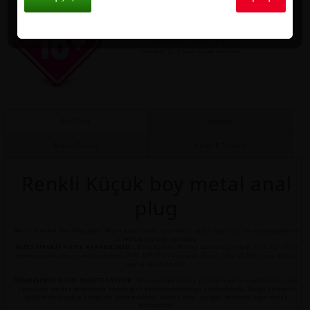
Motor Kurye
İstanbul içi 2 saat içinde teslimat
Özellikler
Yorumlar
Benzer Ürünler
Kargo & Teslimat
Renkli Küçük boy metal anal
plug
Metal Jeweled Butt Plug Small Metal arkası mavi mücevherli renkli taşlı 7.62 cm uzunluğunda ve
3.048 cm çapında anal plug
HIZLI SİPARİŞ NASIL VEREBİLİRİM
: Ürün kodunu Bizlere mesai saatlerinde 0216 337 47 37
numaramızdan mesai saatleri dışında 0535 439 77 31 arayarak detaylı bilgi alabilir veya hızlıca
sipariş verebilirsiniz.
SİPARİŞİMİN NASIL PAKETLENİYOR
: Tüm siparişlerinizde gizlilik temel prensibimizdir, ürün
siparişiniz merkez depomuzda özenle gizli paketlenerek kargo yapılmaktadır, Kargo personeli
dahil ürün içeriğini kesinlikle bilmemektedir, sadece ürün içeriğini hediyelik eşya olarak
bilmektedir.