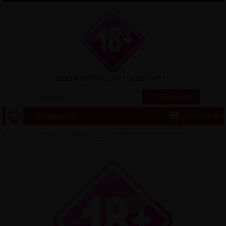
0535 439 77 31 - 0 216 337 47 37
Sitede Ara
Anasayfa
>
> Renkli Küçük boy metal anal plug
Anasayfa
ÇİFTLERE ÖZEL