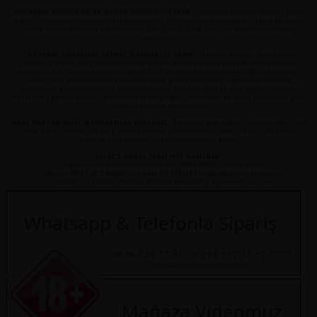
SİPARİŞİM NEREYE VE NE KADAR SÜREDE GELİYOR
: Siparişiniz ortalama olarak 1 yada 2
iş günü içerisinde sizlere teslimat sağlanmaktadır, Siparişlerinizi dilerseniz ev veya iş adresinize
sadece şahsınıza teslimat sağlayabiliriz, veya size en yakın yurtiçi kargo şubesinden teslim
alabilirsiniz.
ÜRÜNLERİ GÖREBİLECEĞİMİZ MAĞAZANIZ VARMI
: İnternet üzerinde birçok erotik
market, sex shop, veya cinsek ürün satışı yapılan binlerce gerçek olmayan sanal web sitesi
bulunmaktadır, bunların birçoğunun gerçek real mağazası bulunmamaktadır, Biz erotik market
olarak sizler için son derece kusursuz bir real gerçek erotik shop mağazası dizayn ettik,
Ürünlerimizi görebileceğiniz ve dokunabileceğiniz real gerçek mağazamız mevcut, dilerseniz
mağazamıza gelerek ürünleri görebilir sıcak veya soğuk ikramlarımız eşliğinde çekinmeden gönül
rahatlı ile alışveriş yapabilirsiniz.
REAL GERÇEK SATIŞ MAĞAZAMIZA BEKLERİZ
, Hasanpaşa mah, söğütlü çeşme caddesi, aliye
kadın iş hanı, numara 186 kat 2 kadıköy istanbul adresinde sabah 09:00 akşam 22:00 saatleri
arasında mağazamız siz değerli müşterilerine açıktır.
KISACA ADRES TARİFİNİZ NASILDIR :
1- Söğütlü çeşme caddesi üzerindeki katlı PARKTÜRK Otopark karşısı,
2- Meşhur DÜRÜMCÜ EMMİ ve KADIKÖY İTFAİYE müdürlüğünün arka caddesi
3- SÖĞÜTLÜ ÇEŞME OTOBÜS DURAĞI önü, PAPUÇ AYAKKABI üst katı
Whatsapp & Telefonla Sipariş
Numaralı
0535 439 77 31 - 0 216 337 47 37
telefonları arayarak sipariş verebilirsiniz.
Mağaza Videomuz