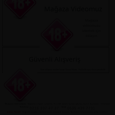
Mağaza Videomuz
Mağaza
videomuzu
izlemek için
tıklayın
Güvenli Alışveriş
Satın aldığınız ürünleri kargo firması bilmez. Hediyelik eşya olarak gönderilir.
Mağaza Adresimiz:
Söğütlü çeşme caddesi, No:186 Aliye kadın işhanı, Kat:2 Kadıköy / İstanbul
Telefon:
-
Gsm
0216 337 47 37
0535 439 7731
Adres Tarifi:
Söğütlü çeşme caddesi katlı otopark karşısı, Kadıköy itfaiyesinin arka caddesi.