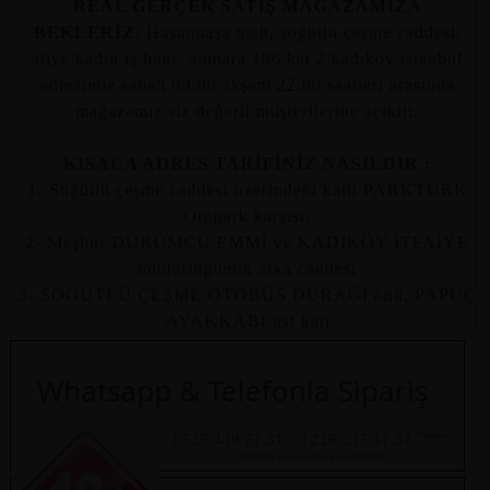
REAL GERÇEK SATIŞ MAĞAZAMIZA
BEKLERİZ
, Hasanpaşa mah, söğütlü çeşme caddesi,
aliye kadın iş hanı, numara 186 kat 2 kadıköy istanbul
adresinde sabah 09:00 akşam 22:00 saatleri arasında
mağazamız siz değerli müşterilerine açıktır.
KISACA ADRES TARİFİNİZ NASILDIR :
1- Söğütlü çeşme caddesi üzerindeki katlı PARKTÜRK
Otopark karşısı,
2- Meşhur DÜRÜMCÜ EMMİ ve KADIKÖY İTFAİYE
müdürlüğünün arka caddesi
3- SÖĞÜTLÜ ÇEŞME OTOBÜS DURAĞI önü, PAPUÇ
AYAKKABI üst katı
Whatsapp & Telefonla Sipariş
Numaralı
0535 439 77 31 - 0 216 337 47 37
telefonları arayarak sipariş verebilirsiniz.