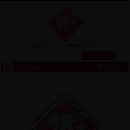
0535 439 77 31 - 0 216 337 47 37
Sitede Ara
Anasayfa
>
> Potioon bayan damla
Anasayfa
CİNSEL KOZMETİK