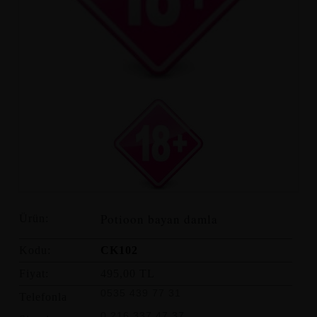
Potioon bayan damla
Ürün:
Kodu:
CK102
Fiyat:
495,00 TL
0535 439 77 31
Telefonla
0 216 337 47 37