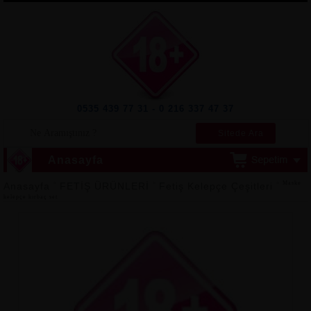
0535 439 77 31 - 0 216 337 47 37
Sitede Ara
Anasayfa
>
>
> Maske
Anasayfa
FETİŞ ÜRÜNLERİ
Fetiş Kelepçe Çeşitleri
kelepçe kırbaç set