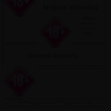
Mağaza Videomuz
Mağaza
videomuzu
izlemek için
tıklayın
Güvenli Alışveriş
Satın aldığınız ürünleri kargo firması bilmez. Hediyelik eşya olarak gönderilir.
Mağaza Adresimiz:
Söğütlü çeşme caddesi, No:186 Aliye kadın işhanı, Kat:2 Kadıköy / İstanbul
Telefon:
-
Gsm
0216 337 47 37
0535 439 7731
Adres Tarifi:
Söğütlü çeşme caddesi katlı otopark karşısı, Kadıköy itfaiyesinin arka caddesi.