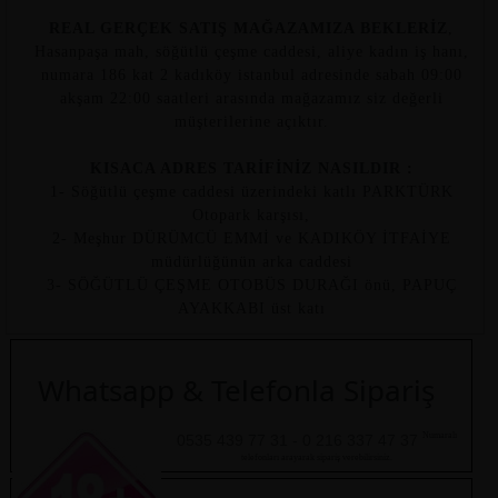
REAL GERÇEK SATIŞ MAĞAZAMIZA BEKLERİZ
,
Hasanpaşa mah, söğütlü çeşme caddesi, aliye kadın iş hanı,
numara 186 kat 2 kadıköy istanbul adresinde sabah 09:00
akşam 22:00 saatleri arasında mağazamız siz değerli
müşterilerine açıktır.
KISACA ADRES TARİFİNİZ NASILDIR :
1- Söğütlü çeşme caddesi üzerindeki katlı PARKTÜRK
Otopark karşısı,
2- Meşhur DÜRÜMCÜ EMMİ ve KADIKÖY İTFAİYE
müdürlüğünün arka caddesi
3- SÖĞÜTLÜ ÇEŞME OTOBÜS DURAĞI önü, PAPUÇ
AYAKKABI üst katı
Whatsapp & Telefonla Sipariş
Numaralı
0535 439 77 31 - 0 216 337 47 37
telefonları arayarak sipariş verebilirsiniz.