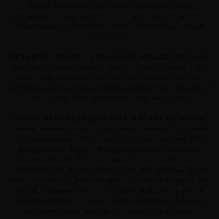
merkez depomuzda özenle gizli paketlenerek kargo
yapılmaktadır, Kargo personeli dahil ürün içeriğini kesinlikle
bilmemektedir, sadece ürün içeriğini hediyelik eşya olarak
bilmektedir.
SİPARİŞİM NEREYE VE NE KADAR SÜREDE GELİYOR
:
Siparişiniz ortalama olarak 1 yada 2 iş günü içerisinde sizlere
teslimat sağlanmaktadır, Siparişlerinizi dilerseniz ev veya iş
adresinize sadece şahsınıza teslimat sağlayabiliriz, veya size en
yakın yurtiçi kargo şubesinden teslim alabilirsiniz.
ÜRÜNLERİ GÖREBİLECEĞİMİZ MAĞAZANIZ VARMI
:
İnternet üzerinde birçok erotik market, sex shop, veya cinsel
ürün satışı yapılan binlerce gerçek olmayan sanal web sitesi
bulunmaktadır, bunların birçoğunun gerçek real mağazası
bulunmamaktadır, Biz erotik market olarak sizler için son
derece kusursuz bir real gerçek erotik shop mağazası dizayn
ettik, Ürünlerimizi görebileceğiniz ve dokunabileceğiniz real
gerçek mağazamız mevcut, dilerseniz mağazamıza gelerek
ürünleri görebilir sıcak veya soğuk ikramlarımız eşliğinde
çekinmeden gönül rahatlığı ile alışveriş yapabilirsiniz.