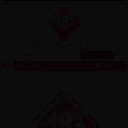
0535 439 77 31 - 0 216 337 47 37
Sitede Ara
Anasayfa
>
> joytoy silikon plug set
Anasayfa
ANAL ZEVK ÜRÜNLERİ