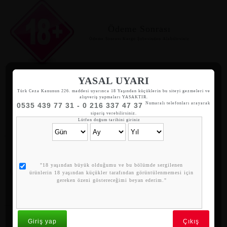
Ödeme Sonrası
Ödeme Sonrası Kargo Şubesinden Alabilirsiniz
YASAL UYARI
Türk Ceza Kanunun 226. maddesi uyarınca 18 Yaşından küçüklerin bu siteyi gezmeleri ve
Gizli Kargo
alışveriş yapmaları YASAKTIR.
Numaralı telefonları arayarak
0535 439 77 31 - 0 216 337 47 37
Siparişleriniz hediyelik eşya olarak gönderilir.
sipariş verebilirsiniz.
Lütfen doğum tarihini giriniz
Whatsapp Sipariş
"18 yaşından büyük olduğumu ve bu bölümde sergilenen
ürünlerin 18 yaşından küçükler tarafından görüntülenmemesi için
05354397731
gereken özeni göstereceğimi beyan ederim."
Giriş yap
Çıkış