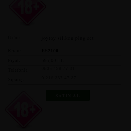
joytoy silikon plug set
Ürün:
Kodu:
ES2100
Fiyat:
595,00 TL
0535 439 77 31
Telefonla
0 216 337 47 37
Sipariş:
SATIN AL