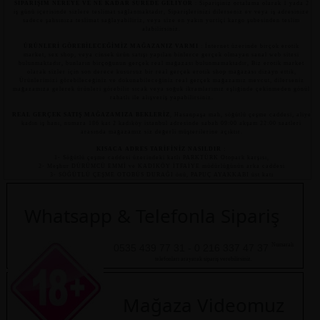
SİPARİŞİM NEREYE VE NE KADAR SÜREDE GELİYOR
: Siparişiniz ortalama olarak 1 yada 2
iş günü içerisinde sizlere teslimat sağlanmaktadır, Siparişlerinizi dilerseniz ev veya iş adresinize
sadece şahsınıza teslimat sağlayabiliriz, veya size en yakın yurtiçi kargo şubesinden teslim
alabilirsiniz.
ÜRÜNLERİ GÖREBİLECEĞİMİZ MAĞAZANIZ VARMI
: İnternet üzerinde birçok erotik
market, sex shop, veya cinsek ürün satışı yapılan binlerce gerçek olmayan sanal web sitesi
bulunmaktadır, bunların birçoğunun gerçek real mağazası bulunmamaktadır, Biz erotik market
olarak sizler için son derece kusursuz bir real gerçek erotik shop mağazası dizayn ettik,
Ürünlerimizi görebileceğiniz ve dokunabileceğiniz real gerçek mağazamız mevcut, dilerseniz
mağazamıza gelerek ürünleri görebilir sıcak veya soğuk ikramlarımız eşliğinde çekinmeden gönül
rahatlı ile alışveriş yapabilirsiniz.
REAL GERÇEK SATIŞ MAĞAZAMIZA BEKLERİZ
, Hasanpaşa mah, söğütlü çeşme caddesi, aliye
kadın iş hanı, numara 186 kat 2 kadıköy istanbul adresinde sabah 09:00 akşam 22:00 saatleri
arasında mağazamız siz değerli müşterilerine açıktır.
KISACA ADRES TARİFİNİZ NASILDIR :
1- Söğütlü çeşme caddesi üzerindeki katlı PARKTÜRK Otopark karşısı,
2- Meşhur DÜRÜMCÜ EMMİ ve KADIKÖY İTFAİYE müdürlüğünün arka caddesi
3- SÖĞÜTLÜ ÇEŞME OTOBÜS DURAĞI önü, PAPUÇ AYAKKABI üst katı
Whatsapp & Telefonla Sipariş
Numaralı
0535 439 77 31 - 0 216 337 47 37
telefonları arayarak sipariş verebilirsiniz.
Mağaza Videomuz