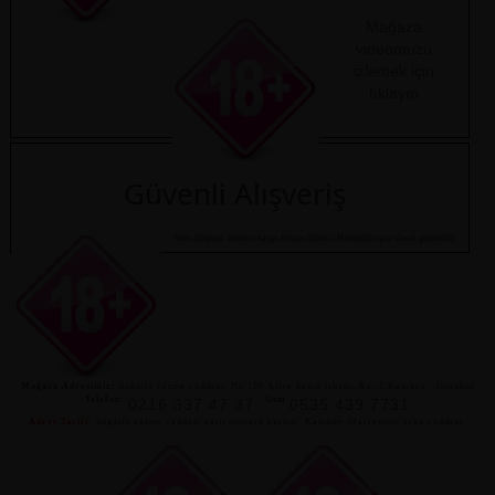
Mağaza
videomuzu
izlemek için
tıklayın
Güvenli Alışveriş
Satın aldığınız ürünleri kargo firması bilmez. Hediyelik eşya olarak gönderilir.
Mağaza Adresimiz:
Söğütlü çeşme caddesi, No:186 Aliye kadın işhanı, Kat:2 Kadıköy / İstanbul
Telefon:
-
Gsm
0216 337 47 37
0535 439 7731
Adres Tarifi:
Söğütlü çeşme caddesi katlı otopark karşısı, Kadıköy itfaiyesinin arka caddesi.