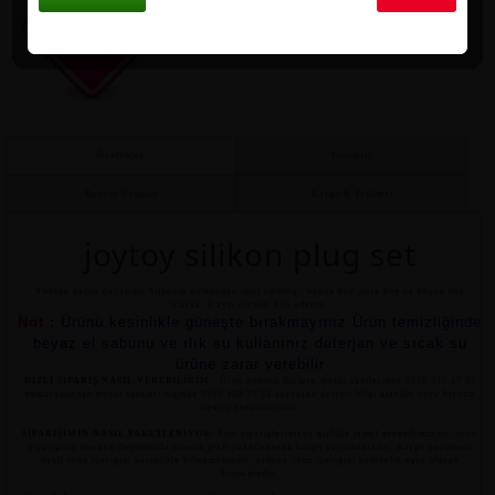
Motor Kurye
İstanbul içi 2 saat içinde teslimat
Özellikler
Yorumlar
Benzer Ürünler
Kargo & Teslimat
joytoy silikon plug set
Yüksek kalite dayanıklı hijyenik silikondan imal edilmiş , büyük boy ,orta boy ve küçük boy
olarak 3 ayrı ölçüde 3 lü adettir.
Not
:
Ürünü kesinlikle güneşte bırakmayınız Ürün temizliğinde
beyaz el sabunu ve ılık su kullanınız deterjan ve sıcak su
ürüne zarar verebilir
HIZLI SİPARİŞ NASIL VEREBİLİRİM
: Ürün kodunu Bizlere mesai saatlerinde 0216 337 47 37
numaramızdan mesai saatleri dışında 0535 439 77 31 arayarak detaylı bilgi alabilir veya hızlıca
sipariş verebilirsiniz.
SİPARİŞİMİN NASIL PAKETLENİYOR
: Tüm siparişlerinizde gizlilik temel prensibimizdir, ürün
siparişiniz merkez depomuzda özenle gizli paketlenerek kargo yapılmaktadır, Kargo personeli
dahil ürün içeriğini kesinlikle bilmemektedir, sadece ürün içeriğini hediyelik eşya olarak
bilmektedir.