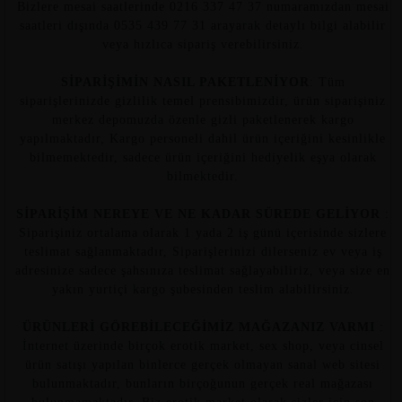
Bizlere mesai saatlerinde 0216 337 47 37 numaramızdan mesai
saatleri dışında 0535 439 77 31 arayarak detaylı bilgi alabilir
veya hızlıca sipariş verebilirsiniz.
SİPARİŞİMİN NASIL PAKETLENİYOR
: Tüm
siparişlerinizde gizlilik temel prensibimizdir, ürün siparişiniz
merkez depomuzda özenle gizli paketlenerek kargo
yapılmaktadır, Kargo personeli dahil ürün içeriğini kesinlikle
bilmemektedir, sadece ürün içeriğini hediyelik eşya olarak
bilmektedir.
SİPARİŞİM NEREYE VE NE KADAR SÜREDE GELİYOR
:
Siparişiniz ortalama olarak 1 yada 2 iş günü içerisinde sizlere
teslimat sağlanmaktadır, Siparişlerinizi dilerseniz ev veya iş
adresinize sadece şahsınıza teslimat sağlayabiliriz, veya size en
yakın yurtiçi kargo şubesinden teslim alabilirsiniz.
ÜRÜNLERİ GÖREBİLECEĞİMİZ MAĞAZANIZ VARMI
:
İnternet üzerinde birçok erotik market, sex shop, veya cinsel
ürün satışı yapılan binlerce gerçek olmayan sanal web sitesi
bulunmaktadır, bunların birçoğunun gerçek real mağazası