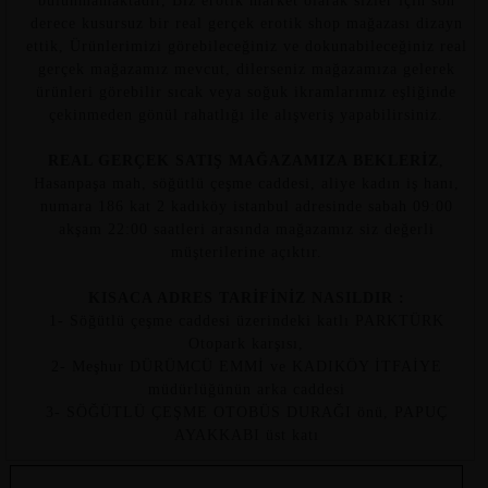
bulunmamaktadır, Biz erotik market olarak sizler için son
derece kusursuz bir real gerçek erotik shop mağazası dizayn
ettik, Ürünlerimizi görebileceğiniz ve dokunabileceğiniz real
gerçek mağazamız mevcut, dilerseniz mağazamıza gelerek
ürünleri görebilir sıcak veya soğuk ikramlarımız eşliğinde
çekinmeden gönül rahatlığı ile alışveriş yapabilirsiniz.
REAL GERÇEK SATIŞ MAĞAZAMIZA BEKLERİZ
,
Hasanpaşa mah, söğütlü çeşme caddesi, aliye kadın iş hanı,
numara 186 kat 2 kadıköy istanbul adresinde sabah 09:00
akşam 22:00 saatleri arasında mağazamız siz değerli
müşterilerine açıktır.
KISACA ADRES TARİFİNİZ NASILDIR :
1- Söğütlü çeşme caddesi üzerindeki katlı PARKTÜRK
Otopark karşısı,
2- Meşhur DÜRÜMCÜ EMMİ ve KADIKÖY İTFAİYE
müdürlüğünün arka caddesi
3- SÖĞÜTLÜ ÇEŞME OTOBÜS DURAĞI önü, PAPUÇ
AYAKKABI üst katı