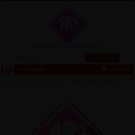
0535 439 77 31 - 0 216 337 47 37
Sitede Ara
Anasayfa
>
>
> El ayak
Anasayfa
FETİŞ ÜRÜNLERİ
Fetiş Kelepçe Çeşitleri
kelepçe ve kırbaç seti