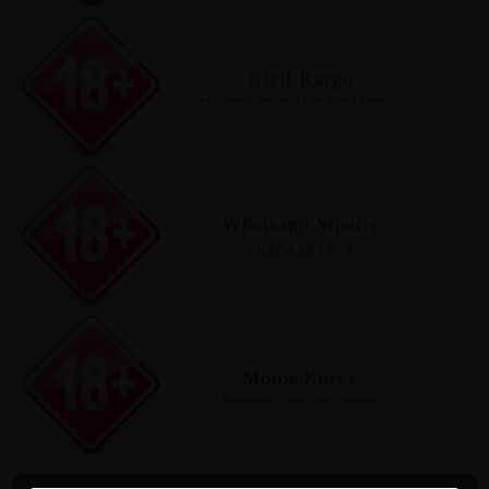
Gizli Kargo
Siparişleriniz hediyelik eşya olarak gönderilir.
Whatsapp Sipariş
05354397731
Motor Kurye
İstanbul içi 2 saat içinde teslimat