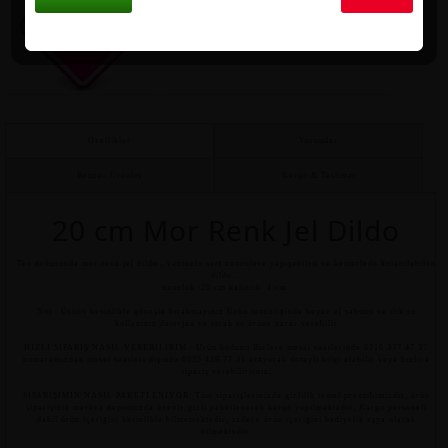
Motor Kurye
İstanbul içi 2 saat içinde teslimat
Özellikler
Yorumlar
Benzer Ürünler
Kargo & Teslimat
20 cm Mor Renk Jel Dildo
Ten dokusunda mor renk jel dildo , vantuzlu sert zeminlere yapışabilen ve kemerlede kulanılabilen
dildo ..
uzunluk :20 cm kalınlık :4 cm
Not : Ürünü kesinlikle güneşte bırakmayınız Ürün temizliğinde beyaz el sabunu ve ılık su
kullanınız deterjan ve sıcak su ürüne zarar verebilir
HIZLI SİPARİŞ NASIL VEREBİLİRİM : Ürün kodunu Bizlere mesai saatlerinde 0216 337 47 37
numaramızdan mesai saatleri dışında 0535 439 77 31 arayarak detaylı bilgi alabilir veya hızlıca
sipariş verebilirsiniz.
SİPARİŞİMİN NASIL PAKETLENİYOR: Tüm siparişlerinizde gizlilik temel prensibimizdir, ürün
siparişiniz merkez depomuzda özenle gizli paketlenerek kargo yapılmaktadır, Kargo personeli
dahil ürün içeriğini kesinlikle bilmemektedir, sadece ürün içeriğini hediyelik eşya olarak
bilmektedir.