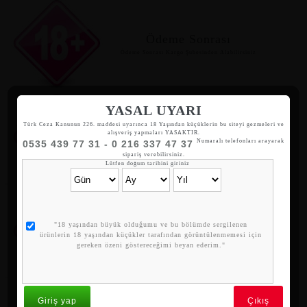
Ödeme Sonrası
Ödeme Sonrası Kargo Şubesinden Alabilirsiniz
YASAL UYARI
Türk Ceza Kanunun 226. maddesi uyarınca 18 Yaşından küçüklerin bu siteyi gezmeleri ve
Gizli Kargo
alışveriş yapmaları YASAKTIR.
Numaralı telefonları arayarak
0535 439 77 31 - 0 216 337 47 37
Siparişleriniz hediyelik eşya olarak gönderilir.
sipariş verebilirsiniz.
Lütfen doğum tarihini giriniz
Whatsapp Sipariş
"18 yaşından büyük olduğumu ve bu bölümde sergilenen
ürünlerin 18 yaşından küçükler tarafından görüntülenmemesi için
05354397731
gereken özeni göstereceğimi beyan ederim."
Giriş yap
Çıkış