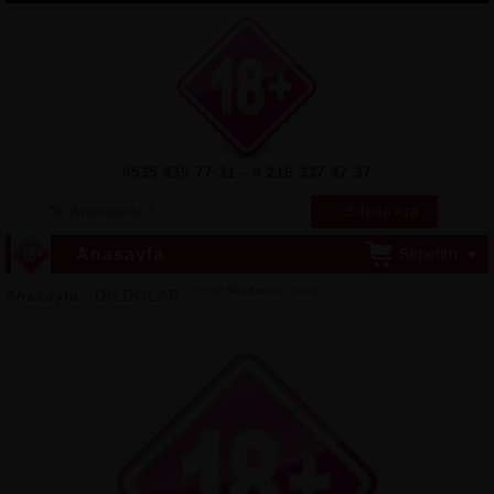
0535 439 77 31 - 0 216 337 47 37
Sitede Ara
Anasayfa
>
> 20 cm Mor Renk Jel Dildo
Anasayfa
DİLDOLAR