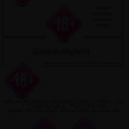
Mağaza
videomuzu
izlemek için
tıklayın
Güvenli Alışveriş
Satın aldığınız ürünleri kargo firması bilmez. Hediyelik eşya olarak gönderilir.
Mağaza Adresimiz:
Söğütlü çeşme caddesi, No:186 Aliye kadın işhanı, Kat:2 Kadıköy / İstanbul
Telefon:
-
Gsm
0216 337 47 37
0535 439 7731
Adres Tarifi:
Söğütlü çeşme caddesi katlı otopark karşısı, Kadıköy itfaiyesinin arka caddesi.