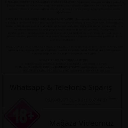
SİPARİŞİM NEREYE VE NE KADAR SÜREDE GELİYOR : Siparişiniz ortalama olarak 1 yada 2 iş
günü içerisinde sizlere teslimat sağlanmaktadır, Siparişlerinizi dilerseniz ev veya iş adresinize
sadece şahsınıza teslimat sağlayabiliriz, veya size en yakın yurtiçi kargo şubesinden teslim
alabilirsiniz.
ÜRÜNLERİ GÖREBİLECEĞİMİZ MAĞAZANIZ VARMI : İnternet üzerinde birçok erotik market,
sex shop, veya cinsek ürün satışı yapılan binlerce gerçek olmayan sanal web sitesi bulunmaktadır,
bunların birçoğunun gerçek real mağazası bulunmamaktadır, Biz erotik market olarak sizler için
son derece kusursuz bir real gerçek erotik shop mağazası dizayn ettik, Ürünlerimizi
görebileceğiniz ve dokunabileceğiniz real gerçek mağazamız mevcut, dilerseniz mağazamıza
gelerek ürünleri görebilir sıcak veya soğuk ikramlarımız eşliğinde çekinmeden gönül rahatlı ile
alışveriş yapabilirsiniz.
REAL GERÇEK SATIŞ MAĞAZAMIZA BEKLERİZ, Hasanpaşa mah, söğütlü çeşme caddesi, aliye
kadın iş hanı, numara 186 kat 2 kadıköy istanbul adresinde sabah 09:00 akşam 22:00 saatleri
arasında mağazamız siz değerli müşterilerine açıktır.
KISACA ADRES TARİFİNİZ NASILDIR :
1- Söğütlü çeşme caddesi üzerindeki katlı PARKTÜRK Otopark karşısı,
2- Meşhur DÜRÜMCÜ EMMİ ve KADIKÖY İTFAİYE müdürlüğünün arka caddesi
3- SÖĞÜTLÜ ÇEŞME OTOBÜS DURAĞI önü, PAPUÇ AYAKKABI üst katı
Whatsapp & Telefonla Sipariş
Numaralı
0535 439 77 31 - 0 216 337 47 37
telefonları arayarak sipariş verebilirsiniz.
Mağaza Videomuz