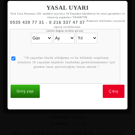
Motor Kurye
YASAL UYARI
İstanbul içi 2 saat içinde teslimat
Türk Ceza Kanunun 226. maddesi uyarınca 18 Yaşından küçüklerin bu siteyi gezmeleri ve
alışveriş yapmaları YASAKTIR.
Numaralı telefonları arayarak
0535 439 77 31 - 0 216 337 47 37
sipariş verebilirsiniz.
Lütfen doğum tarihini giriniz
Özellikler
Yorumlar
Benzer Ürünler
Kargo & Teslimat
"18 yaşından büyük olduğumu ve bu bölümde sergilenen
ürünlerin 18 yaşından küçükler tarafından görüntülenmemesi için
Zenci penis
gereken özeni göstereceğimi beyan ederim."
Hafif damarlı klitoris uyarıcıdır, Alt kısmı vantuzlu
olmasından dolayı sert zeminlere yapıştırılabilir, Gerçek bir
Giriş yap
Çıkış
penis
ile aynı görünüme sahiptir,
Uzunluk:
28 cm
Kalınlık:
4.5 cm
HIZLI SİPARİŞ NASIL VEREBİLİRİM
: Ürün kodunu