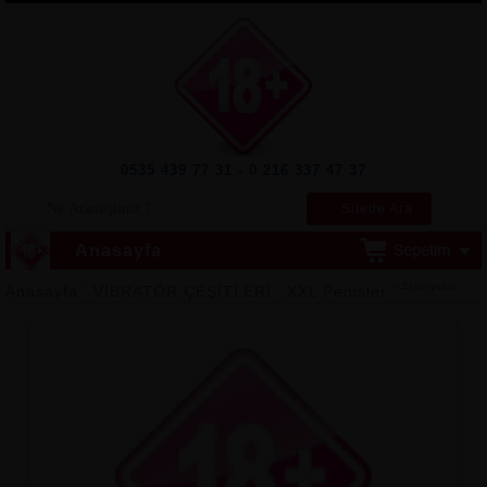
0535 439 77 31 - 0 216 337 47 37
Sitede Ara
Anasayfa
>
>
> Zenci penis
Anasayfa
VİBRATÖR ÇEŞİTLERİ
XXL Penisler