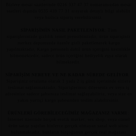
Bizlere mesai saatlerinde 0216 337 47 37 numaramızdan mesai
saatleri dışında 0535 439 77 31 arayarak detaylı bilgi alabilir
veya hızlıca sipariş verebilirsiniz.
SİPARİŞİMİN NASIL PAKETLENİYOR
: Tüm
siparişlerinizde gizlilik temel prensibimizdir, ürün siparişiniz
merkez depomuzda özenle gizli paketlenerek kargo
yapılmaktadır, Kargo personeli dahil ürün içeriğini kesinlikle
bilmemektedir, sadece ürün içeriğini hediyelik eşya olarak
bilmektedir.
SİPARİŞİM NEREYE VE NE KADAR SÜREDE GELİYOR
:
Siparişiniz ortalama olarak 1 yada 2 iş günü içerisinde sizlere
teslimat sağlanmaktadır, Siparişlerinizi dilerseniz ev veya iş
adresinize sadece şahsınıza teslimat sağlayabiliriz, veya size en
yakın yurtiçi kargo şubesinden teslim alabilirsiniz.
ÜRÜNLERİ GÖREBİLECEĞİMİZ MAĞAZANIZ VARMI
:
İnternet üzerinde birçok erotik market, sex shop, veya cinsel
ürün satışı yapılan binlerce gerçek olmayan sanal web sitesi
bulunmaktadır, bunların birçoğunun gerçek real mağazası