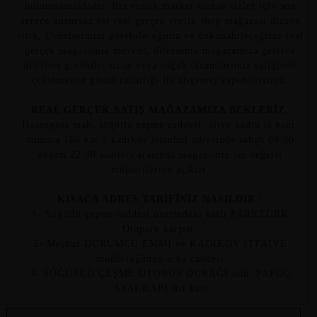
bulunmamaktadır, Biz erotik market olarak sizler için son
derece kusursuz bir real gerçek erotik shop mağazası dizayn
ettik, Ürünlerimizi görebileceğiniz ve dokunabileceğiniz real
gerçek mağazamız mevcut, dilerseniz mağazamıza gelerek
ürünleri görebilir sıcak veya soğuk ikramlarımız eşliğinde
çekinmeden gönül rahatlığı ile alışveriş yapabilirsiniz.
REAL GERÇEK SATIŞ MAĞAZAMIZA BEKLERİZ
,
Hasanpaşa mah, söğütlü çeşme caddesi, aliye kadın iş hanı,
numara 186 kat 2 kadıköy istanbul adresinde sabah 09:00
akşam 22:00 saatleri arasında mağazamız siz değerli
müşterilerine açıktır.
KISACA ADRES TARİFİNİZ NASILDIR :
1- Söğütlü çeşme caddesi üzerindeki katlı PARKTÜRK
Otopark karşısı,
2- Meşhur DÜRÜMCÜ EMMİ ve KADIKÖY İTFAİYE
müdürlüğünün arka caddesi
3- SÖĞÜTLÜ ÇEŞME OTOBÜS DURAĞI önü, PAPUÇ
AYAKKABI üst katı