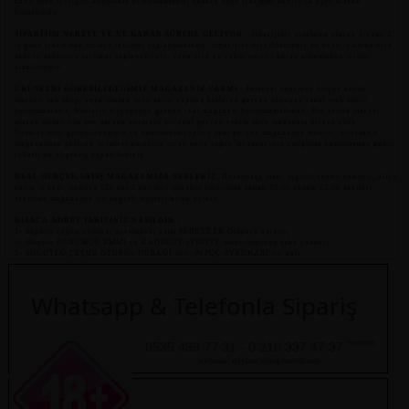
dahil ürün içeriğini kesinlikle bilmemektedir, sadece ürün içeriğini hediyelik eşya olarak
bilmektedir.
SİPARİŞİM NEREYE VE NE KADAR SÜREDE GELİYOR
: Siparişiniz ortalama olarak 1 yada 2
iş günü içerisinde sizlere teslimat sağlanmaktadır, Siparişlerinizi dilerseniz ev veya iş adresinize
sadece şahsınıza teslimat sağlayabiliriz, veya size en yakın yurtiçi kargo şubesinden teslim
alabilirsiniz.
ÜRÜNLERİ GÖREBİLECEĞİMİZ MAĞAZANIZ VARMI
: İnternet üzerinde birçok erotik
market, sex shop, veya cinsek ürün satışı yapılan binlerce gerçek olmayan sanal web sitesi
bulunmaktadır, bunların birçoğunun gerçek real mağazası bulunmamaktadır, Biz erotik market
olarak sizler için son derece kusursuz bir real gerçek erotik shop mağazası dizayn ettik,
Ürünlerimizi görebileceğiniz ve dokunabileceğiniz real gerçek mağazamız mevcut, dilerseniz
mağazamıza gelerek ürünleri görebilir sıcak veya soğuk ikramlarımız eşliğinde çekinmeden gönül
rahatlı ile alışveriş yapabilirsiniz.
REAL GERÇEK SATIŞ MAĞAZAMIZA BEKLERİZ
, Hasanpaşa mah, söğütlü çeşme caddesi, aliye
kadın iş hanı, numara 186 kat 2 kadıköy istanbul adresinde sabah 09:00 akşam 22:00 saatleri
arasında mağazamız siz değerli müşterilerine açıktır.
KISACA ADRES TARİFİNİZ NASILDIR :
1- Söğütlü çeşme caddesi üzerindeki katlı PARKTÜRK Otopark karşısı,
2- Meşhur DÜRÜMCÜ EMMİ ve KADIKÖY İTFAİYE müdürlüğünün arka caddesi
3- SÖĞÜTLÜ ÇEŞME OTOBÜS DURAĞI önü, PAPUÇ AYAKKABI üst katı
Whatsapp & Telefonla Sipariş
Numaralı
0535 439 77 31 - 0 216 337 47 37
telefonları arayarak sipariş verebilirsiniz.