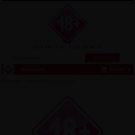
0535 439 77 31 - 0 216 337 47 37
Sitede Ara
Anasayfa
>
> Telefondan kontrollü Fantazi Vajinal Topu
Anasayfa
VİBRATÖR ÇEŞİTLERİ