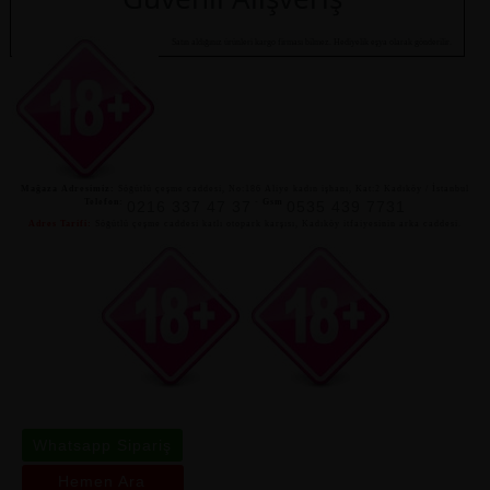
Satın aldığınız ürünleri kargo firması bilmez. Hediyelik eşya olarak gönderilir.
Mağaza Adresimiz:
Söğütlü çeşme caddesi, No:186 Aliye kadın işhanı, Kat:2 Kadıköy / İstanbul
Telefon:
-
Gsm
0216 337 47 37
0535 439 7731
Adres Tarifi:
Söğütlü çeşme caddesi katlı otopark karşısı, Kadıköy itfaiyesinin arka caddesi.
Whatsapp Sipariş
Hemen Ara