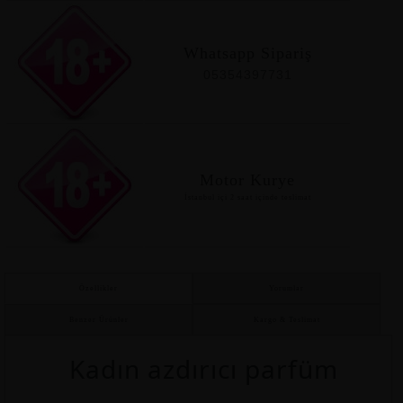
Whatsapp Sipariş
05354397731
Motor Kurye
İstanbul içi 2 saat içinde teslimat
Özellikler
Yorumlar
Benzer Ürünler
Kargo & Teslimat
Kadın azdırıcı parfüm