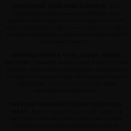
SİPARİŞİMİN NASIL PAKETLENİYOR
: Tüm
siparişlerinizde gizlilik temel prensibimizdir, ürün
siparişiniz merkez depomuzda özenle gizli paketlenerek
kargo yapılmaktadır, Kargo personeli dahil ürün içeriğini
kesinlikle bilmemektedir, sadece ürün içeriğini hediyelik
eşya olarak bilmektedir.
SİPARİŞİM NEREYE VE NE KADAR SÜREDE
GELİYOR
: Siparişiniz ortalama olarak 1 yada 2 iş günü
içerisinde sizlere teslimat sağlanmaktadır, Siparişlerinizi
dilerseniz ev veya iş adresinize sadece şahsınıza teslimat
sağlayabiliriz, veya size en yakın yurtiçi kargo
şubesinden teslim alabilirsiniz.
ÜRÜNLERİ GÖREBİLECEĞİMİZ MAĞAZANIZ
VARMI
: İnternet üzerinde birçok erotik market, sex
shop, veya cinsek ürün satışı yapılan binlerce gerçek
olmayan sanal web sitesi bulunmaktadır, bunların