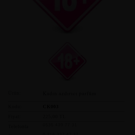
Kadın azdırıcı parfüm
Ürün:
Kodu:
CK003
Fiyat:
225,00 TL
0535 439 77 31
Telefonla
0 216 337 47 37