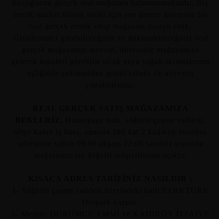
birçoğunun gerçek real mağazası bulunmamaktadır, Biz
erotik market olarak sizler için son derece kusursuz bir
real gerçek erotik shop mağazası dizayn ettik,
Ürünlerimizi görebileceğiniz ve dokunabileceğiniz real
gerçek mağazamız mevcut, dilerseniz mağazamıza
gelerek ürünleri görebilir sıcak veya soğuk ikramlarımız
eşliğinde çekinmeden gönül rahatlı ile alışveriş
yapabilirsiniz.
REAL GERÇEK SATIŞ MAĞAZAMIZA
BEKLERİZ
, Hasanpaşa mah, söğütlü çeşme caddesi,
aliye kadın iş hanı, numara 186 kat 2 kadıköy istanbul
adresinde sabah 09:00 akşam 22:00 saatleri arasında
mağazamız siz değerli müşterilerine açıktır.
KISACA ADRES TARİFİNİZ NASILDIR :
1- Söğütlü çeşme caddesi üzerindeki katlı PARKTÜRK
Otopark karşısı,
2- Meşhur DÜRÜMCÜ EMMİ ve KADIKÖY İTFAİYE