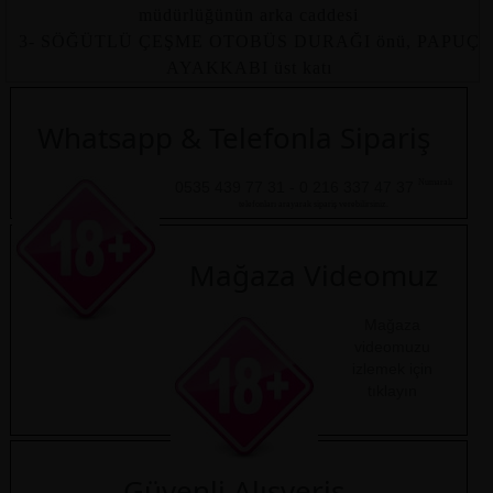
müdürlüğünün arka caddesi
3- SÖĞÜTLÜ ÇEŞME OTOBÜS DURAĞI önü, PAPUÇ
AYAKKABI üst katı
Whatsapp & Telefonla Sipariş
Numaralı
0535 439 77 31 - 0 216 337 47 37
telefonları arayarak sipariş verebilirsiniz.
Mağaza Videomuz
Mağaza
videomuzu
izlemek için
tıklayın
Güvenli Alışveriş