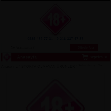
0535 439 77 31 - 0 216 337 47 37
Sitede Ara
Anasayfa
>
> Kadın azdırıcı parfüm
Anasayfa
STOKTA OLMAYAN ÜRÜNLER